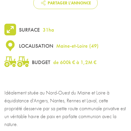
Idéalement située au Nord-Ouest du Maine et Loire à
équidistance d'Angers, Nantes, Rennes et Laval, cette
propriété desservie par sa petite route communale privative est
un véritable havre de paix en parfaite communion avec la
nature.
Le domaine est composé de parcelles contigües arborées de
taille convenable, le tout en agriculture biologique depuis plus
de 10 ans.
Les terres de qualité « culture » sur plus de 25 ha permettent de
multiples possibilités d'utilisation notamment grâce à l'irrigation
en place alimentée par un étang situé sur la propriété. (Divers
légumes de plein champ, graines de courge, seigle, sarrasin,
tournesol, colza, blé . . .)