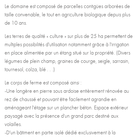
Le corps de ferme est composé ainsi :
-Une longère en pierre sous ardoise entièrement rénovée au
rez de chaussé et pouvant être facilement agrandie en
aménageant l'étage sur un plancher béton. Espace extérieur
paysagé avec la présence d'un grand parc destiné aux
volailles.
-D'un bâtiment en partie isolé dédié exclusivement à la
fabrication des huiles végétales (stockage des graines, huilerie,
conditionnement . . .)
-Puis de 3 charmantes anciennes étables en pierre.
Sans obligation de reprise, l'activité lucrative et atypique en
place sur le site :
Aujourd'hui, en plus des graines et céréales produits, l'activité
principale est la production et le conditionnement d'huiles
végétales à partir de graines BIO (colza, tournesol, chanvre et
cameline) puis distribuées auprès de magasins alimentaires