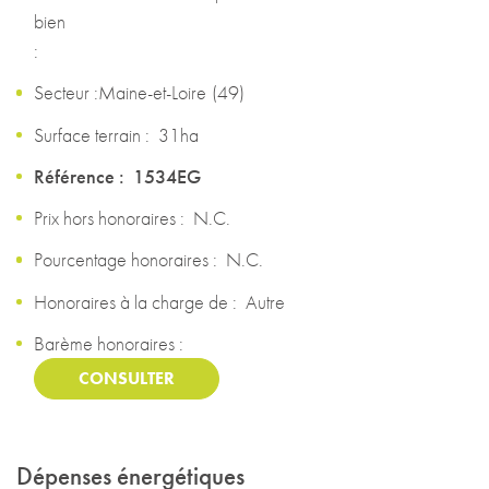
Honoraires à la charge de :
Autre
Barème honoraires :
CONSULTER
Dépenses énergétiques
logement très performant
A
B
C
D
Non requis
E