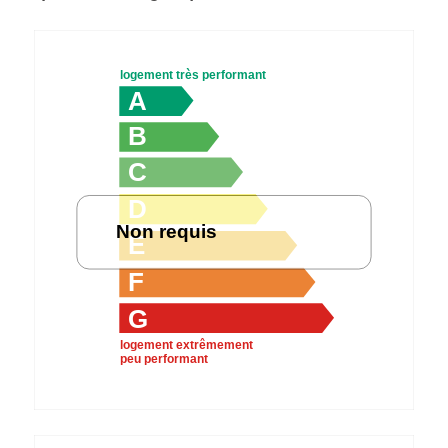
F
G
logement extrêmement
peu performant
peu d'émission de CO₂
A
B
C
D
Non requis
E
F