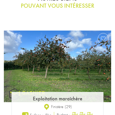
Exploitation maraîchère
Finistère
(
29
)
Budget :
Surface :
8ha
Reference
2218EG
Previous
Next