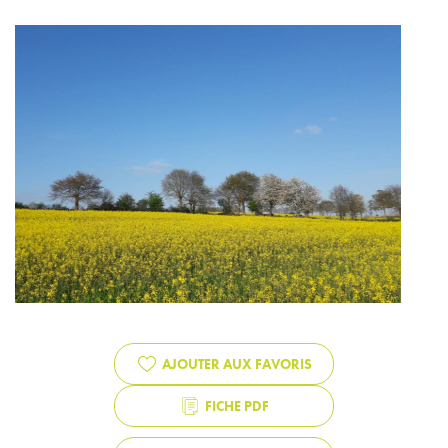
AJOUTER AUX FAVORIS
FICHE PDF
PARTAGER L'ANNONCE
SURFACE
31ha
LOCALISATION
Maine-et-Loire
(
49
)
BUDGET
de 600k € à 1,2M €