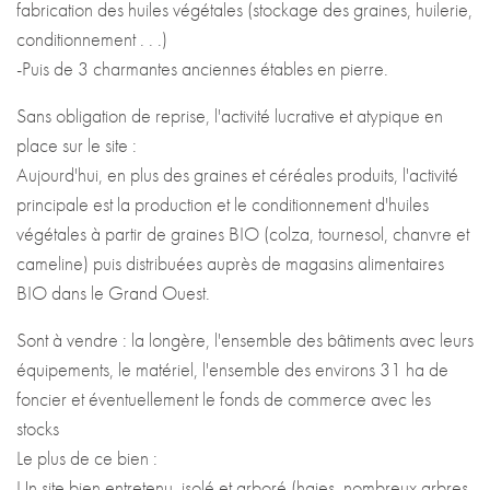
BIO dans le Grand Ouest.
Sont à vendre : la longère, l'ensemble des bâtiments avec leurs
équipements, le matériel, l'ensemble des environs 31 ha de
foncier et éventuellement le fonds de commerce avec les
stocks
Le plus de ce bien :
Un site bien entretenu, isolé et arboré (haies, nombreux arbres
fruitiers).
Possibilité d'un réel savoir-faire artisanal avec une transmission
par les cédants.
Notre avis : Tout simplement idéal pour un couple qui souhaite
allier vie professionnelle et vie familiale dans un bel écrin de
verdure. (autres activités: petits élevages, chevaux . . .)
Contactez-nous pour plus de renseignements.