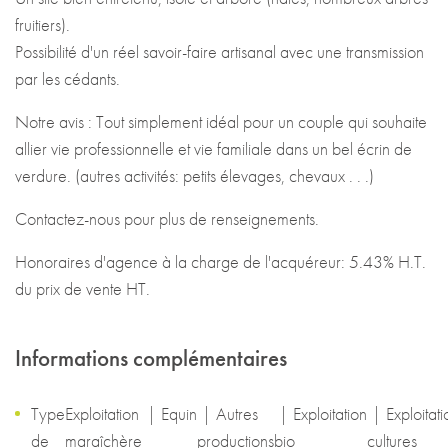
Honoraires d'agence à la charge de l'acquéreur: 5.43% H.T.
du prix de vente HT.
Informations complémentaires
Type
Exploitation
|
Equin
|
Autres
|
Exploitation
|
Exploitati
de
maraîchère
productions
bio
cultures
bien
:
Secteur :
Maine-et-Loire
(
49
)
Surface terrain :
31ha
Référence :
1534EG
Prix hors honoraires :
N.C.
Pourcentage honoraires :
N.C.