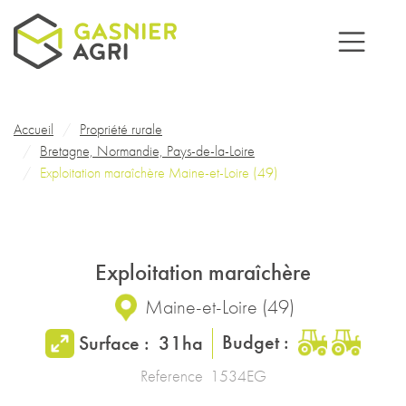
Aller au contenu principal
Fil d'Ariane
Accueil
Propriété rurale
Bretagne, Normandie, Pays-de-la-Loire
Exploitation maraîchère Maine-et-Loire (49)
Exploitation maraîchère
Maine-et-Loire
(
49
)
Budget :
Surface :
31ha
Reference
1534EG