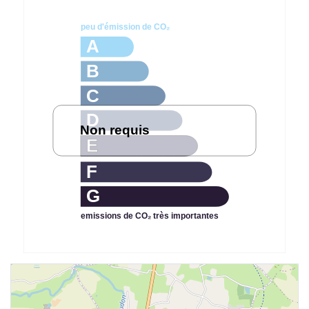
G
emissions de CO₂ très importantes
+
−
Leaflet
| ©
OpenStreetMap
contributors