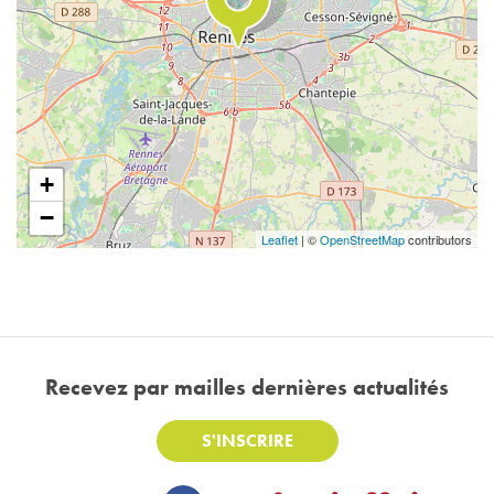
+
−
Leaflet
| ©
OpenStreetMap
contributors
Recevez par mail
les dernières actualités
S'INSCRIRE