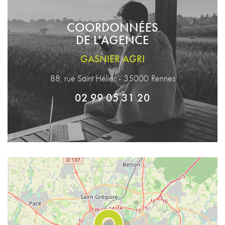
COORDONNÉES
DE L'AGENCE
GASNIER AGRI
88, rue Saint Hélier
-
35000
Rennes
02 99 05 31 20