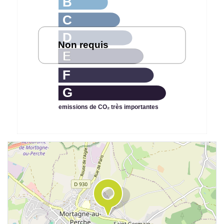
B
C
D
Non requis
E
F
G
emissions de CO₂ très importantes