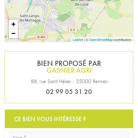
+
−
Leaflet
| ©
OpenStreetMap
contributors
BIEN PROPOSÉ PAR
GASNIER AGRI
88, rue Saint Hélier
-
35000
Rennes
02 99 05 31 20
CE BIEN VOUS INTÉRESSE ?