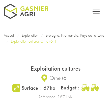
Aller au contenu principal
Fil d'Ariane
Accueil
Exploitation
Bretagne, Normandie, Pays-de-la-Loire
Exploitation cultures Orne (61)
Exploitation cultures
Orne
(
61
)
Budget :
Surface :
67ha
Reference
1871AK