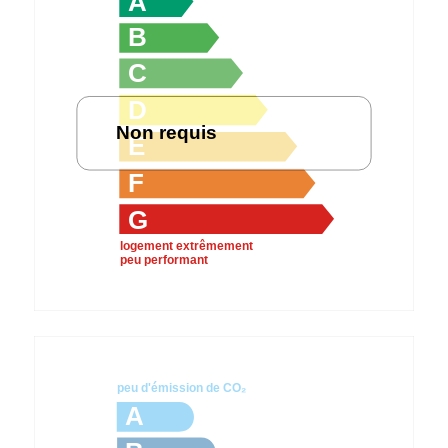
A
B
C
D
Non requis
E
F
G
logement extrêmement
peu performant
peu d'émission de CO₂
A