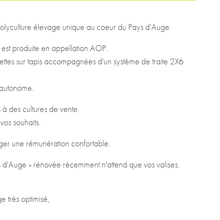
olyculture élevage unique au coeur du Pays d'Auge.
t est produite en appellation AOP.
gettes sur tapis accompagnées d'un système de traite 2X6
t autonome.
 à des cultures de vente.
 vos souhaits.
ager une rémunération confortable.
s d'Auge » rénovée récemment n'attend que vos valises.
e très optimisé,