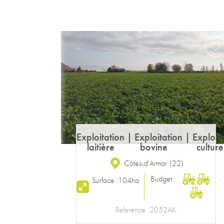
Exploitation laitière
Ille-et-Vilaine
(
35
)
Budget :
Surface :
127ha
Reference
2297EG