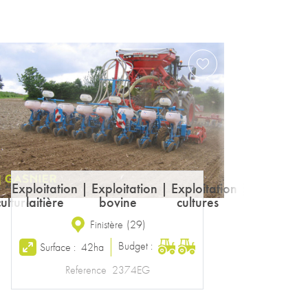
Exploitation
|
Exploitation
laitière
bovine
Ille-et-Vilaine
(
35
)
Budget :
Surface :
102ha
Reference
2157EG