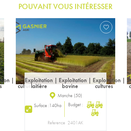
POUVANT VOUS INTÉRESSER
Exploitation laitière
Ille-et-Vilaine
(
35
)
Budget :
Surface :
65ha
Reference
2149AK