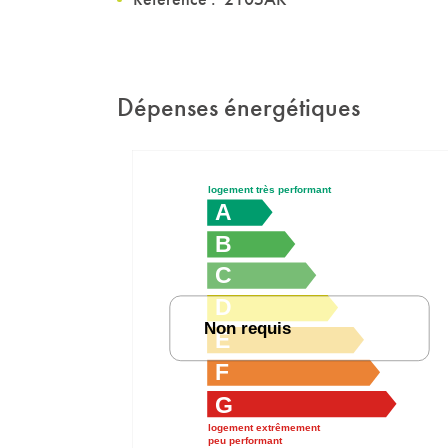
Dépenses énergétiques
logement très performant
A
B
C
D
Non requis
E
F
G
logement extrêmement
peu performant