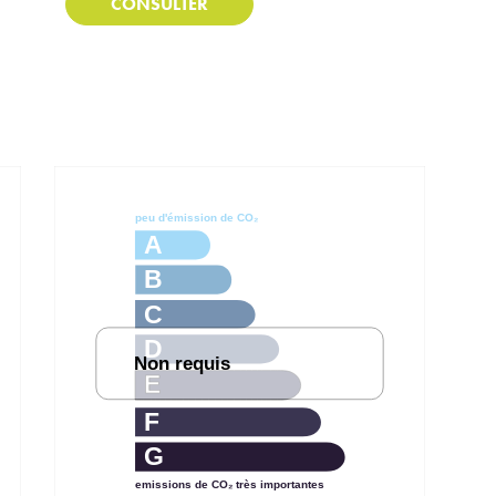
CONSULTER
peu d'émission de CO₂
A
B
C
D
Non requis
E
F
G
emissions de CO₂ très importantes