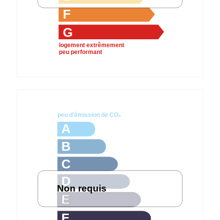
F
G
logement extrêmement
peu performant
peu d'émission de CO₂
A
B
C
D
Non requis
E
F