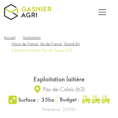
Aller au contenu principal
Fil d'Ariane
Accueil
Exploitation
Hauts-de-France, Ile-de-France, Grand-Est
Exploitation laitière Pas-de-Calais (62)
Exploitation laitière
Pas-de-Calais
(
62
)
Budget :
Surface :
35ha
Reference
2290JL