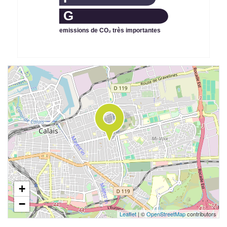
G
emissions de CO₂ très importantes
+
−
Leaflet
| ©
OpenStreetMap
contributors