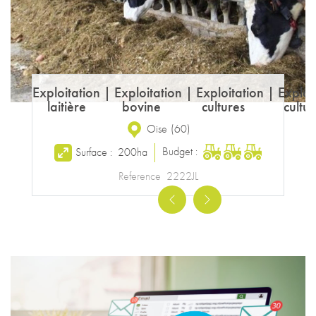
Exploitation
|
Exploitation
|
Exploitation
|
Exploi
laitière
bovine
cultures
cultur
Oise
(
60
)
Budget :
Surface :
200ha
Reference
2222JL
Previous
Next