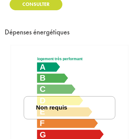
CONSULTER
Dépenses énergétiques
logement très performant
A
B
C
D
Non requis
E
F
G