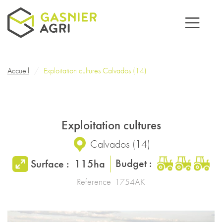
Aller au contenu principal
Fil d'Ariane
Accueil
Exploitation cultures Calvados (14)
Exploitation cultures
Calvados
(
14
)
Budget :
Surface :
115ha
Reference
1754AK