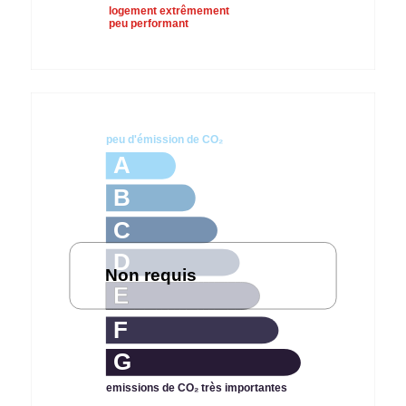
logement extrêmement
peu performant
peu d'émission de CO₂
A
B
C
D
Non requis
E
F
G
emissions de CO₂ très importantes