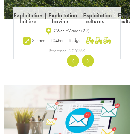
Exploitation
|
Exploitation
|
Exploitation
|
Exploi
laitière
bovine
cultures
cultur
Côtes-d'Armor
(
22
)
Budget :
Surface :
104ha
Reference
2052AK
Previous
Next