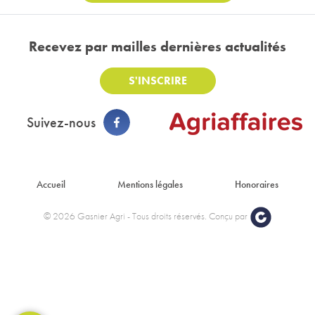
Recevez par mail
les dernières actualités
S'INSCRIRE
Suivez-nous
Footer : Menu
Accueil
Mentions légales
Honoraires
© 2026 Gasnier Agri - Tous droits réservés. Conçu par