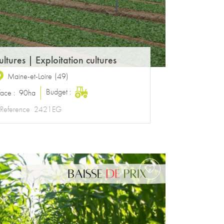
ultures
|
Exploitation cultures
Maine-et-Loire
(
49
)
Budget :
face :
90ha
Reference
2421EG