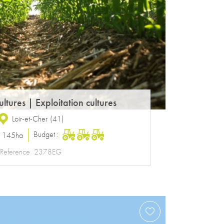
ultures
|
Exploitation cultures
Loir-et-Cher
(
41
)
Budget :
:
145ha
Reference
2378EG