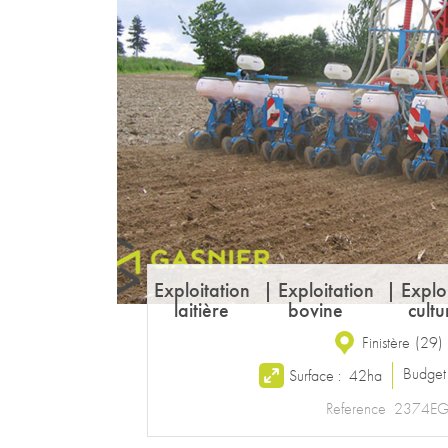
Exploitation
|
Exploitation
|
Explo
laitière
bovine
cultu
Finistère
(
29
)
Budget
Surface :
42ha
Reference
2374E