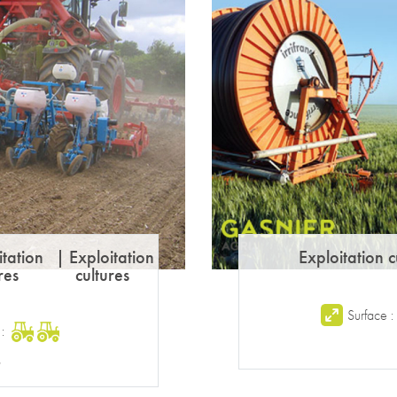
itation
|
Exploitation
Exploitation c
res
cultures
Surface 
 :
G