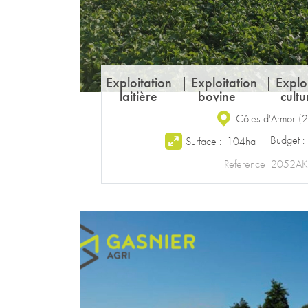
Exploitation
|
Exploitation
|
Explo
laitière
bovine
cultu
Côtes-d'Armor
(
2
Budget 
Surface :
104ha
Reference
2052AK