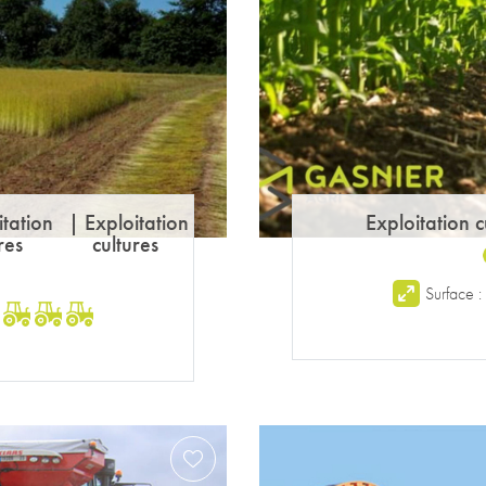
itation
|
Exploitation
Exploitation c
res
cultures
Surface 
: