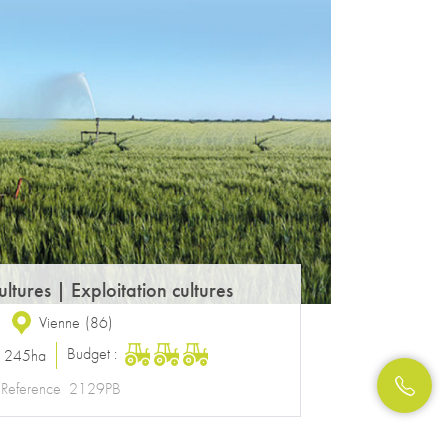
ultures
|
Exploitation cultures
Vienne
(
86
)
Budget :
:
245ha
Reference
2129PB