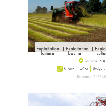
Exploitation
|
Exploitation
|
Explo
laitière
bovine
cultu
Manche
(
50
)
Budget 
Surface :
140ha
Reference
2401AK