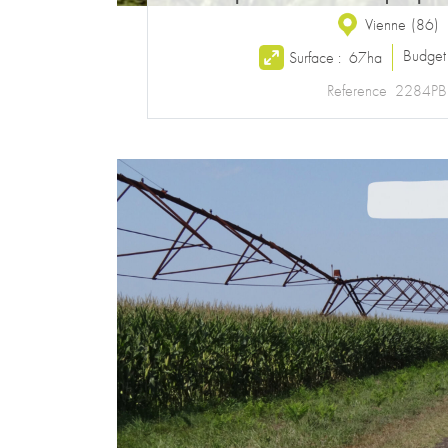
Vienne
(
86
)
Budget
Surface :
67ha
Reference
2284PB