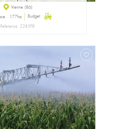
Vienne
(
86
)
Budget :
ace :
177ha
Reference
2285PB