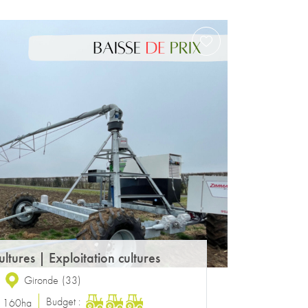
ultures
|
Exploitation cultures
Gironde
(
33
)
Budget :
:
160ha