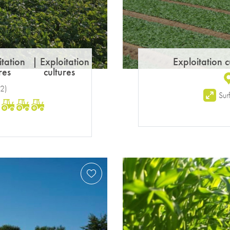
itation
|
Exploitation
Exploitation c
res
cultures
2
)
Sur
: