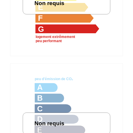
Non requis
E
F
G
logement extrêmement
peu performant
peu d'émission de CO₂
A
B
C
D
Non requis
E