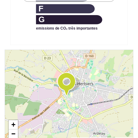
F
G
emissions de CO₂ très importantes
+
−