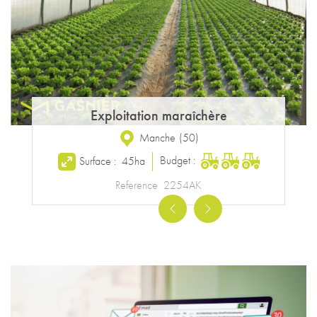
Exploitation maraîchère
Manche
(
50
)
Budget :
Surface :
45ha
Reference
2254AK
Previous
Next