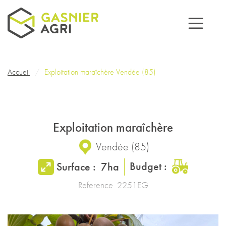
Aller au contenu principal
Fil d'Ariane
Accueil
Exploitation maraîchère Vendée (85)
Exploitation maraîchère
Vendée
(
85
)
Budget :
Surface :
7ha
Reference
2251EG