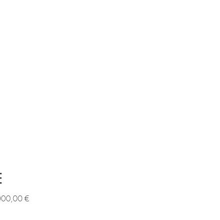
E
 000,00 €