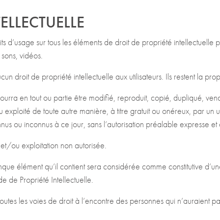
TELLECTUELLE
 d’usage sur tous les éléments de droit de propriété intellectuelle pr
sons, vidéos.
droit de propriété intellectuelle aux utilisateurs. Ils restent la 
rra en tout ou partie être modifié, reproduit, copié, dupliqué, ven
ou exploité de toute autre manière, à titre gratuit ou onéreux, par un ut
connus ou inconnus à ce jour, sans l’autorisation préalable expresse
on et/ou exploitation non autorisée.
onque élément qu’il contient sera considérée comme constitutive d’
e de Propriété Intellectuelle.
outes les voies de droit à l’encontre des personnes qui n’auraient pa