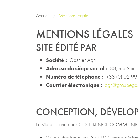
Fil d'Ariane
Accueil
Mentions légales
MENTIONS LÉGALES
SITE ÉDITÉ PAR
Société :
Gasnier Agri
Adresse du siège social :
88, rue Saint
Numéro de téléphone :
+33 (0) 02 99
Courrier électronique :
agri@groupega
CONCEPTION, DÉVELOPP
Le site est conçu par COHÉRENCE COMMUNICATIO
27 Av. des Peupliers, 35510 Cesson-Sévig