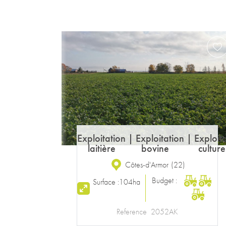
Exploitation laitière
Ille-et-Vilaine
(
35
)
Budget :
Surface :
127ha
Reference
2297EG