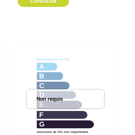
CONSULTER
peu d'émission de CO₂
A
B
C
D
Non requis
E
F
G
emissions de CO₂ très importantes