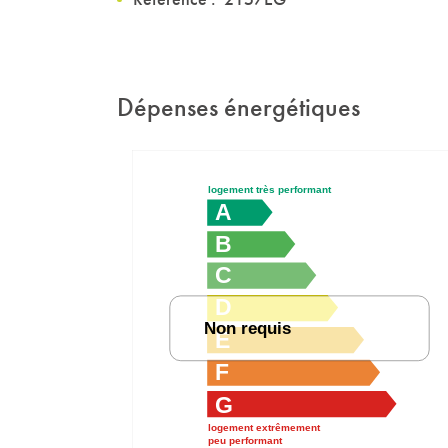
Dépenses énergétiques
logement très performant
A
B
C
D
Non requis
E
F
G
logement extrêmement
peu performant