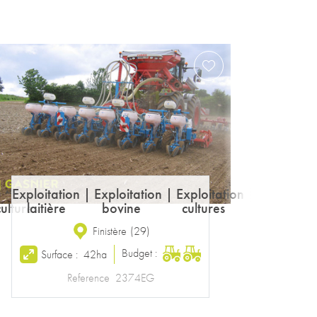
Exploitation laitière
Ille-et-Vilaine
(
35
)
Budget :
Surface :
65ha
Reference
2149AK