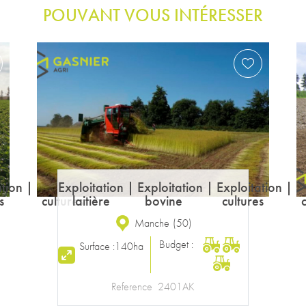
POUVANT VOUS INTÉRESSER
Exploitation
|
Exploitation
laitière
bovine
Calvados
(
14
)
Budget :
Surface :
165ha
Reference
2105AK