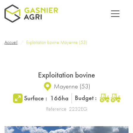
Aller au contenu principal
Fil d'Ariane
Accueil
Exploitation bovine Mayenne (53)
Exploitation bovine
Mayenne
(
53
)
Budget :
Surface :
166ha
Reference
2232EG