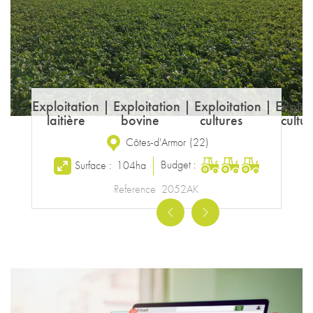
Exploitation
|
Exploitation
|
Exploitation
|
Exploi
laitière
bovine
cultures
cultur
Côtes-d'Armor
(
22
)
Budget :
Surface :
104ha
Reference
2052AK
Previous
Next