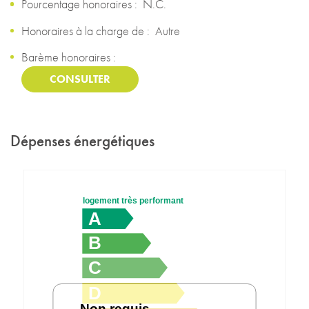
Pourcentage honoraires :
N.C.
Honoraires à la charge de :
Autre
Barème honoraires :
CONSULTER
Dépenses énergétiques
logement très performant
A
B
C
D
Non requis