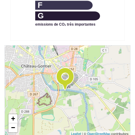
F
G
emissions de CO₂ très importantes
+
−
Leaflet
| ©
OpenStreetMap
contributors