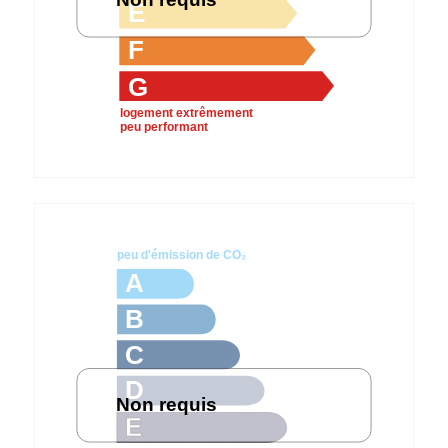
E
F
G
logement extrêmement
peu performant
peu d'émission de CO₂
A
B
C
D
Non requis
E