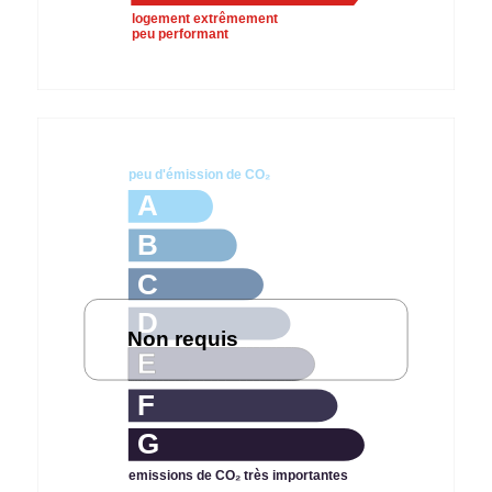
logement extrêmement
peu performant
peu d'émission de CO₂
A
B
C
D
Non requis
E
F
G
emissions de CO₂ très importantes