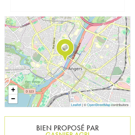
+
−
Leaflet
| ©
OpenStreetMap
contributors
BIEN PROPOSÉ PAR
GASNIER AGRI