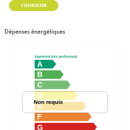
CONSULTER
Dépenses énergétiques
logement très performant
A
B
C
D
Non requis
E
F
G