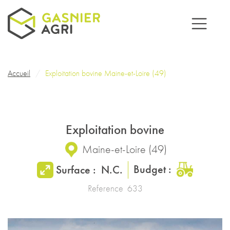
Aller au contenu principal
Fil d'Ariane
Accueil
Exploitation bovine Maine-et-Loire (49)
Exploitation bovine
Maine-et-Loire
(
49
)
Budget :
Surface :
N.C.
Reference
633