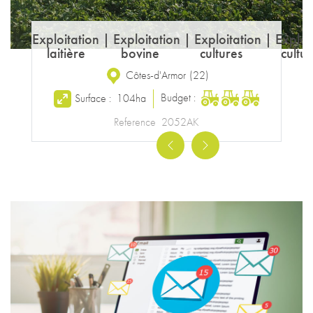
Exploitation
|
Exploitation
|
Exploitation
|
Exploi
laitière
bovine
cultures
cultur
Côtes-d'Armor
(
22
)
Budget :
Surface :
104ha
Reference
2052AK
Previous
Next